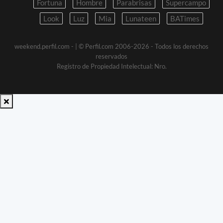
Fortuna
Hombre
Parabrisas
Supercampo
Look
Luz
Mia
Lunateen
BATimes
weekend.perfil.com -
| © Perfil.com 2006-2026 - Todos los derechos
reservados
Registro de Propiedad Intelectual: Nro.