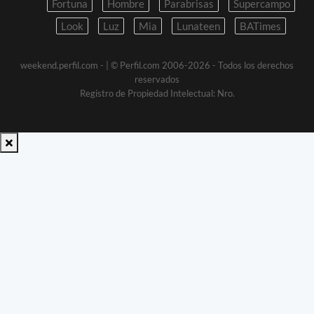
Fortuna
Hombre
Parabrisas
Supercampo
Look
Luz
Mia
Lunateen
BATimes
weekend.perfil.com -
| © Perfil.com 2006-2026 - Todos los derechos
reservados
Registro de Propiedad Intelectual: Nro.