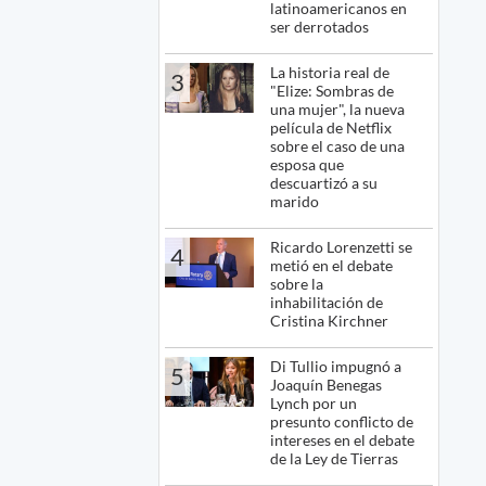
latinoamericanos en
ser derrotados
La historia real de
3
"Elize: Sombras de
una mujer", la nueva
película de Netflix
sobre el caso de una
esposa que
descuartizó a su
marido
Ricardo Lorenzetti se
4
metió en el debate
sobre la
inhabilitación de
Cristina Kirchner
Di Tullio impugnó a
5
Joaquín Benegas
Lynch por un
presunto conflicto de
intereses en el debate
de la Ley de Tierras