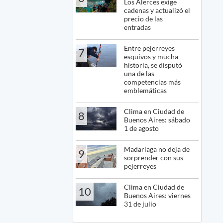
Los Alerces exige
cadenas y actualizó el
precio de las
entradas
Entre pejerreyes
7
esquivos y mucha
historia, se disputó
una de las
competencias más
emblemáticas
Clima en Ciudad de
8
Buenos Aires: sábado
1 de agosto
Madariaga no deja de
9
sorprender con sus
pejerreyes
Clima en Ciudad de
10
Buenos Aires: viernes
31 de julio