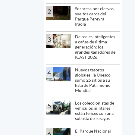
Sorpresa por ciervos
2
sueltos cerca del
Parque Pereyra
Iraola
De reeles inteligentes
3
a cañas de última
generación: los
grandes ganadores de
ICAST 2026
Nuevos tesoros
4
globales: la Unesco
sumó 25 sitios a su
lista de Patrimonio
Mundial
Los coleccionistas de
5
vehículos militares
están felices con una
subasta de rezagos
El Parque Nacional
6