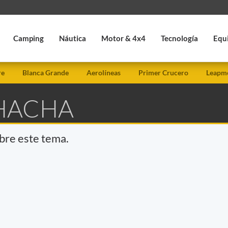
Camping
Náutica
Motor & 4x4
Tecnología
Equ
re
Blanca Grande
Aerolíneas
Primer Crucero
Leapmo
 HACHA
obre este tema.