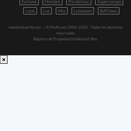
Fortuna
Hombre
Parabrisas
Supercampo
Look
Luz
Mia
Lunateen
BATimes
weekend.perfil.com -
| © Perfil.com 2006-2026 - Todos los derechos
reservados
Registro de Propiedad Intelectual: Nro.