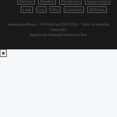
Fortuna
Hombre
Parabrisas
Supercampo
Look
Luz
Mia
Lunateen
BATimes
weekend.perfil.com -
| © Perfil.com 2006-2026 - Todos los derechos
reservados
Registro de Propiedad Intelectual: Nro.