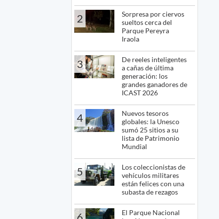
Sorpresa por ciervos
2
sueltos cerca del
Parque Pereyra
Iraola
De reeles inteligentes
3
a cañas de última
generación: los
grandes ganadores de
ICAST 2026
Nuevos tesoros
4
globales: la Unesco
sumó 25 sitios a su
lista de Patrimonio
Mundial
Los coleccionistas de
5
vehículos militares
están felices con una
subasta de rezagos
El Parque Nacional
6