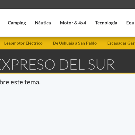
Camping
Náutica
Motor & 4x4
Tecnología
Equ
Leapmotor Eléctrico
De Ushuaia a San Pablo
Escapadas Gas
EXPRESO DEL SUR
obre este tema.