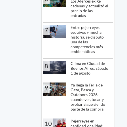
Los Alerces exige
cadenas y actualizó el
precio de las
entradas
Entre pejerreyes
7
esquivos y mucha
historia, se disputó
una de las
competencias más
emblemáticas
Clima en Ciudad de
8
Buenos Aires: sábado
1 de agosto
Ya llega la Feria de
9
Caza, Pesca y
Outdoors 2026:
cuando ver, tocar y
probar sigue siendo
parte de la compra
Pejerreyes en
10
cantidad y calidad: