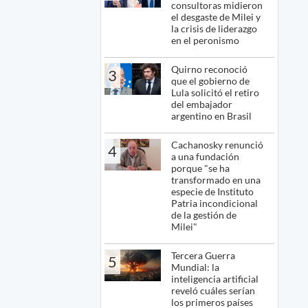
consultoras midieron
el desgaste de Milei y
la crisis de liderazgo
en el peronismo
Quirno reconoció
3
que el gobierno de
Lula solicitó el retiro
del embajador
argentino en Brasil
Cachanosky renunció
4
a una fundación
porque "se ha
transformado en una
especie de Instituto
Patria incondicional
de la gestión de
Milei"
Tercera Guerra
5
Mundial: la
inteligencia artificial
reveló cuáles serían
los primeros países