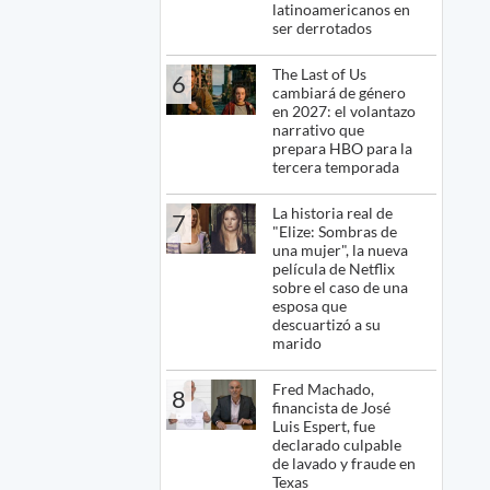
latinoamericanos en
ser derrotados
The Last of Us
6
cambiará de género
en 2027: el volantazo
narrativo que
prepara HBO para la
tercera temporada
La historia real de
7
"Elize: Sombras de
una mujer", la nueva
película de Netflix
sobre el caso de una
esposa que
descuartizó a su
marido
Fred Machado,
8
financista de José
Luis Espert, fue
declarado culpable
de lavado y fraude en
Texas