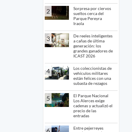
Sorpresa por ciervos
2
sueltos cerca del
Parque Pereyra
Iraola
De reeles inteligentes
3
a cañas de última
generación: los
grandes ganadores de
ICAST 2026
Los coleccionistas de
4
vehículos militares
están felices con una
subasta de rezagos
El Parque Nacional
5
Los Alerces exige
cadenas y actualizó el
precio de las
entradas
Entre pejerreyes
6