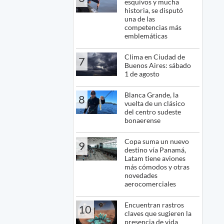
esquivos y mucha
historia, se disputó
una de las
competencias más
emblemáticas
Clima en Ciudad de
7
Buenos Aires: sábado
1 de agosto
Blanca Grande, la
8
vuelta de un clásico
del centro sudeste
bonaerense
Copa suma un nuevo
9
destino vía Panamá,
Latam tiene aviones
más cómodos y otras
novedades
aerocomerciales
Encuentran rastros
10
claves que sugieren la
presencia de vida