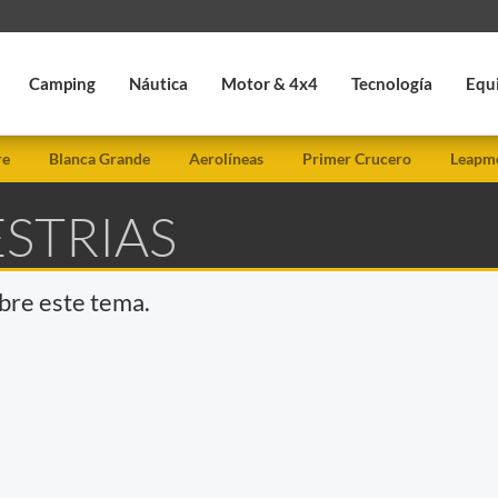
Camping
Náutica
Motor & 4x4
Tecnología
Equ
re
Blanca Grande
Aerolíneas
Primer Crucero
Leapmo
ESTRIAS
obre este tema.