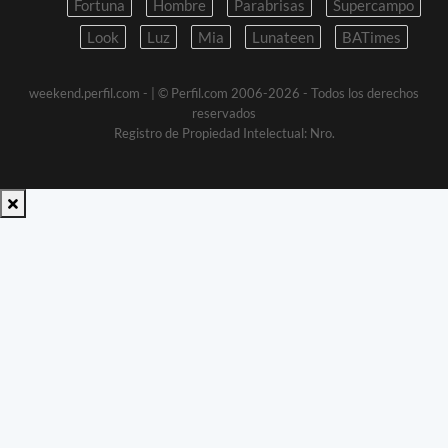
Fortuna
Hombre
Parabrisas
Supercampo
Look
Luz
Mia
Lunateen
BATimes
weekend.perfil.com -
| © Perfil.com 2006-2026 - Todos los derechos
reservados
Registro de Propiedad Intelectual: Nro.