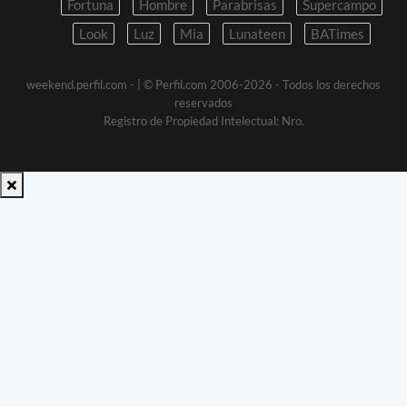
Fortuna
Hombre
Parabrisas
Supercampo
Look
Luz
Mia
Lunateen
BATimes
weekend.perfil.com -
| © Perfil.com 2006-2026 - Todos los derechos
reservados
Registro de Propiedad Intelectual: Nro.