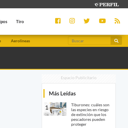
ipos
Tiro
e
Aerolíneas
Espacio Publicitario
Más Leídas
Tiburones: cuáles son
1
las especies en riesgo
de extinción que los
pescadores pueden
proteger