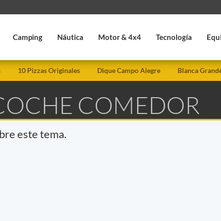
Camping
Náutica
Motor & 4x4
Tecnología
Equ
s
10 Pizzas Originales
Dique Campo Alegre
Blanca Grand
 COCHE COMEDOR
obre este tema.