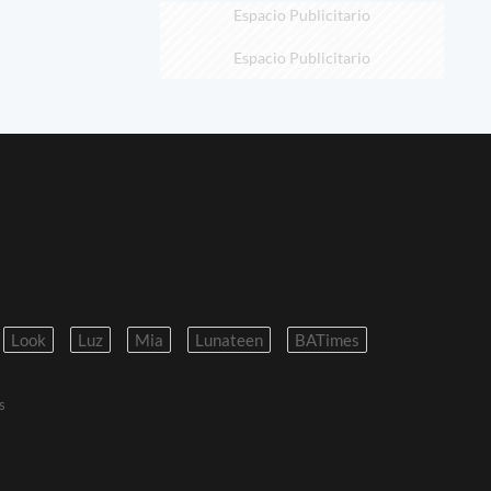
Espacio Publicitario
Espacio Publicitario
Look
Luz
Mia
Lunateen
BATimes
s