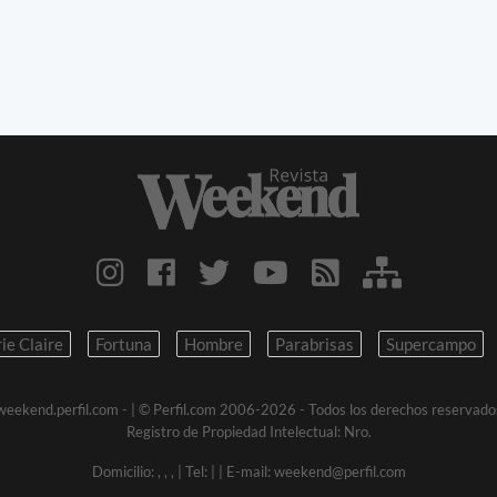
ie Claire
Fortuna
Hombre
Parabrisas
Supercampo
weekend.perfil.com -
| © Perfil.com 2006-2026 - Todos los derechos reservado
Registro de Propiedad Intelectual: Nro.
Domicilio:
,
,
,
| Tel:
|
| E-mail:
weekend@perfil.com