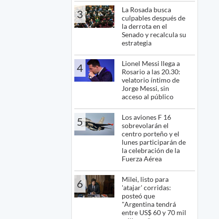
La Rosada busca
3
culpables después de
la derrota en el
Senado y recalcula su
estrategia
Lionel Messi llega a
4
Rosario a las 20.30:
velatorio íntimo de
Jorge Messi, sin
acceso al público
Los aviones F 16
5
sobrevolarán el
centro porteño y el
lunes participarán de
la celebración de la
Fuerza Aérea
Milei, listo para
6
'atajar' corridas:
posteó que
"Argentina tendrá
entre US$ 60 y 70 mil