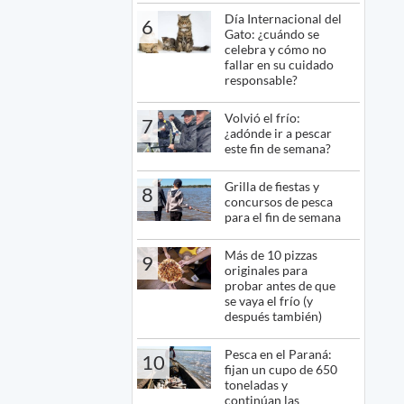
Día Internacional del
6
Gato: ¿cuándo se
celebra y cómo no
fallar en su cuidado
responsable?
Volvió el frío:
7
¿adónde ir a pescar
este fin de semana?
Grilla de fiestas y
8
concursos de pesca
para el fin de semana
Más de 10 pizzas
9
originales para
probar antes de que
se vaya el frío (y
después también)
Pesca en el Paraná:
10
fijan un cupo de 650
toneladas y
continúan las