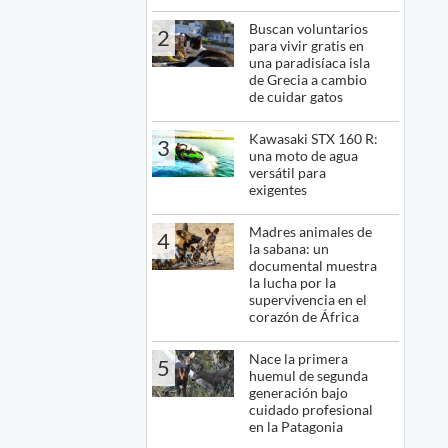
Buscan voluntarios
2
para vivir gratis en
una paradisíaca isla
de Grecia a cambio
de cuidar gatos
Kawasaki STX 160 R:
3
una moto de agua
versátil para
exigentes
Madres animales de
4
la sabana: un
documental muestra
la lucha por la
supervivencia en el
corazón de África
Nace la primera
5
huemul de segunda
generación bajo
cuidado profesional
en la Patagonia