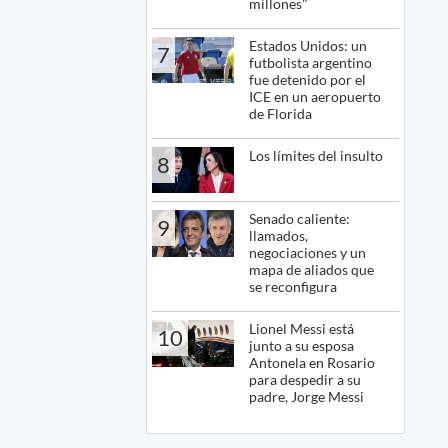
millones"
Estados Unidos: un
7
futbolista argentino
fue detenido por el
ICE en un aeropuerto
de Florida
Los límites del insulto
8
Senado caliente:
9
llamados,
negociaciones y un
mapa de aliados que
se reconfigura
Lionel Messi está
10
junto a su esposa
Antonela en Rosario
para despedir a su
padre, Jorge Messi