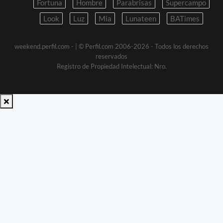
Fortuna
Hombre
Parabrisas
Supercampo
Look
Luz
Mia
Lunateen
BATimes
weekend.perfil.com -
| © Perfil.com 2006-2026 - Todos los derechos
reservados
Registro de Propiedad Intelectual: Nro.