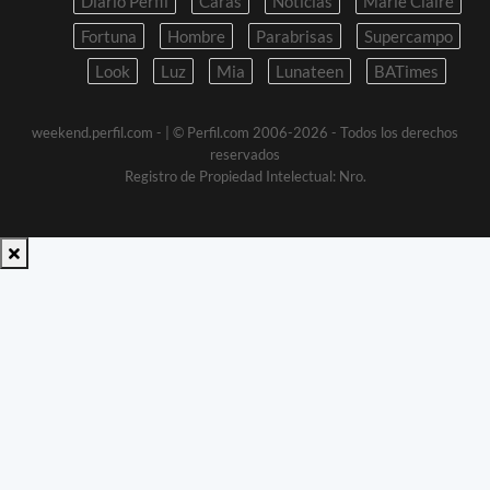
Diario Perfil
Caras
Noticias
Marie Claire
Fortuna
Hombre
Parabrisas
Supercampo
Look
Luz
Mia
Lunateen
BATimes
weekend.perfil.com -
| © Perfil.com 2006-2026 - Todos los derechos
reservados
Registro de Propiedad Intelectual: Nro.