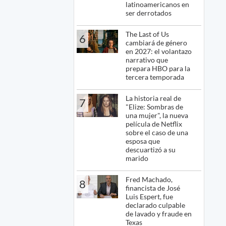
latinoamericanos en
ser derrotados
The Last of Us
6
cambiará de género
en 2027: el volantazo
narrativo que
prepara HBO para la
tercera temporada
La historia real de
7
"Elize: Sombras de
una mujer", la nueva
película de Netflix
sobre el caso de una
esposa que
descuartizó a su
marido
Fred Machado,
8
financista de José
Luis Espert, fue
declarado culpable
de lavado y fraude en
Texas