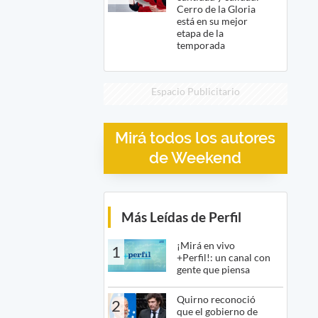
Cerro de la Gloria
está en su mejor
etapa de la
temporada
Espacio Publicitario
Mirá todos los autores
de Weekend
Más Leídas de Perfil
¡Mirá en vivo
1
+Perfil!: un canal con
gente que piensa
Quirno reconoció
2
que el gobierno de