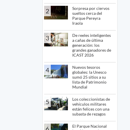
Sorpresa por ciervos
2
sueltos cerca del
Parque Pereyra
Iraola
De reeles inteligentes
3
a cañas de última
generación: los
grandes ganadores de
ICAST 2026
Nuevos tesoros
4
globales: la Unesco
sumó 25 sitios a su
lista de Patrimonio
Mundial
Los coleccionistas de
5
vehículos militares
están felices con una
subasta de rezagos
El Parque Nacional
6