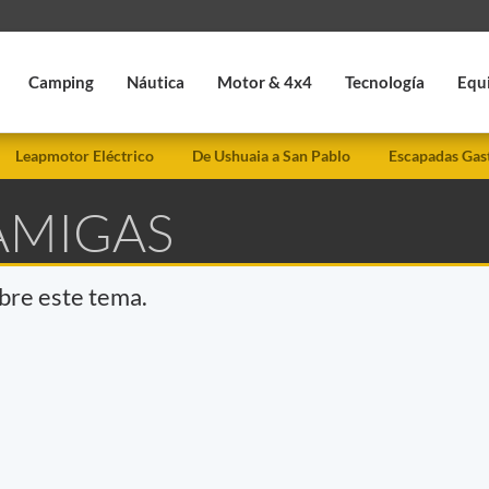
Camping
Náutica
Motor & 4x4
Tecnología
Equ
Leapmotor Eléctrico
De Ushuaia a San Pablo
Escapadas Gas
AMIGAS
obre este tema.