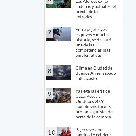
Los Alerces exige
cadenas y actualizó el
precio de las
entradas
Entre pejerreyes
7
esquivos y mucha
historia, se disputó
una de las
competencias más
emblemáticas
Clima en Ciudad de
8
Buenos Aires: sábado
1 de agosto
Ya llega la Feria de
9
Caza, Pesca y
Outdoors 2026:
cuando ver, tocar y
probar sigue siendo
parte de la compra
Pejerreyes en
10
cantidad y calidad: