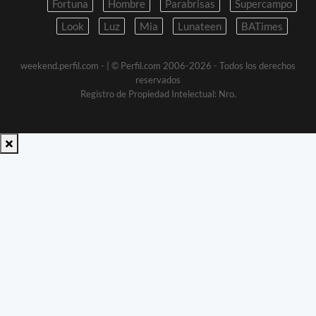
Fortuna
Hombre
Parabrisas
Supercampo
Look
Luz
Mia
Lunateen
BATimes
weekend.perfil.com -
| © Perfil.com 2006-2026 - Todos los derechos
reservados
Registro de Propiedad Intelectual: Nro.