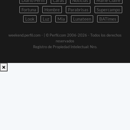
Diario Perfil
Caras
Noticias
Marie Claire
Fortuna
Hombre
Parabrisas
Supercampo
Look
Luz
Mia
Lunateen
BATimes
weekend.perfil.com -
| © Perfil.com 2006-2026 - Todos los derechos
reservados
Registro de Propiedad Intelectual: Nro.