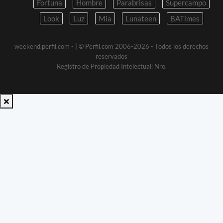
Fortuna
Hombre
Parabrisas
Supercampo
Look
Luz
Mia
Lunateen
BATimes
weekend.perfil.com -
| © Perfil.com 2006-2026 - Todos los derechos
reservados
Registro de Propiedad Intelectual: Nro.