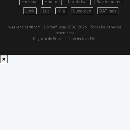
Fortuna
Hombre
Parabrisas
Supercampo
Look
Luz
Mia
Lunateen
BATimes
weekend.perfil.com -
| © Perfil.com 2006-2026 - Todos los derechos
reservados
Registro de Propiedad Intelectual: Nro.