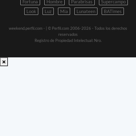
Fortuna
Hombre
Parabrisas
Supercampo
Look
Luz
Mia
Lunateen
BATimes
weekend.perfil.com -
| © Perfil.com 2006-2026 - Todos los derechos
reservados
Registro de Propiedad Intelectual: Nro.