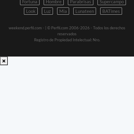
Fortuna
Hombre
Parabrisas
Supercampo
Look
Luz
Mia
Lunateen
BATimes
weekend.perfil.com -
| © Perfil.com 2006-2026 - Todos los derechos
reservados
Registro de Propiedad Intelectual: Nro.