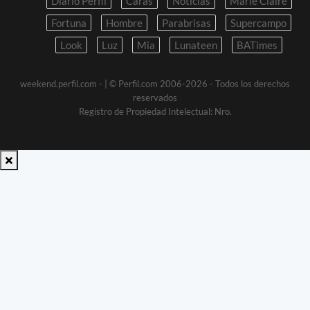
Diario Perfil
Caras
Noticias
Marie Claire
Fortuna
Hombre
Parabrisas
Supercampo
Look
Luz
Mia
Lunateen
BATimes
weekend.perfil.com -
| © Perfil.com 2006-2026 - Todos los derechos
reservados
Registro de Propiedad Intelectual: Nro.