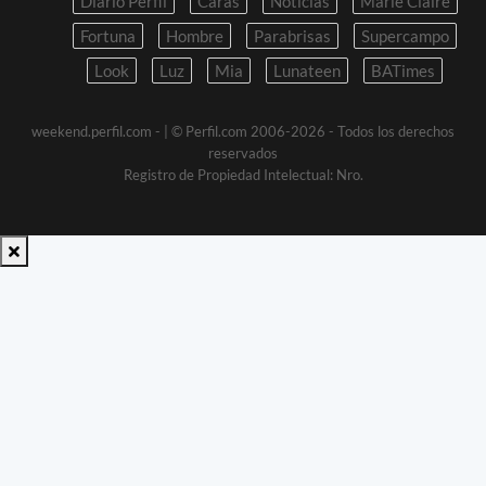
Diario Perfil
Caras
Noticias
Marie Claire
Fortuna
Hombre
Parabrisas
Supercampo
Look
Luz
Mia
Lunateen
BATimes
weekend.perfil.com -
| © Perfil.com 2006-2026 - Todos los derechos
reservados
Registro de Propiedad Intelectual: Nro.