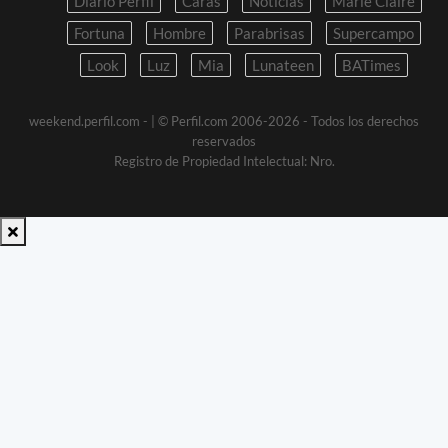
Diario Perfil
Caras
Noticias
Marie Claire
Fortuna
Hombre
Parabrisas
Supercampo
Look
Luz
Mia
Lunateen
BATimes
weekend.perfil.com -
| © Perfil.com 2006-2026 - Todos los derechos
reservados
Registro de Propiedad Intelectual: Nro.