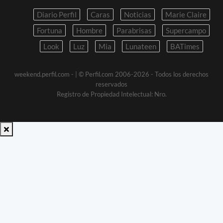
Diario Perfil
Caras
Noticias
Marie Claire
Fortuna
Hombre
Parabrisas
Supercampo
Look
Luz
Mia
Lunateen
BATimes
weekend.perfil.com -
| © Perfil.com 2006-2026 - Todos los derechos
reservados
Registro de Propiedad Intelectual: Nro.