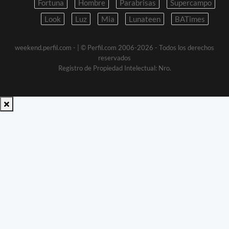
Fortuna
Hombre
Parabrisas
Supercampo
Look
Luz
Mia
Lunateen
BATimes
weekend.perfil.com -
| © Perfil.com 2006-2026 - Todos los derechos
reservados
Registro de Propiedad Intelectual: Nro.