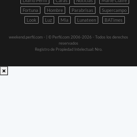
Diario Perfil
Caras
Noticias
Marie Claire
Fortuna
Hombre
Parabrisas
Supercampo
Look
Luz
Mia
Lunateen
BATimes
weekend.perfil.com -
| © Perfil.com 2006-2026 - Todos los derechos
reservados
Registro de Propiedad Intelectual: Nro.