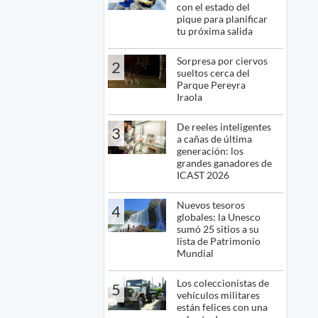
con el estado del
pique para planificar
tu próxima salida
Sorpresa por ciervos
2
sueltos cerca del
Parque Pereyra
Iraola
De reeles inteligentes
3
a cañas de última
generación: los
grandes ganadores de
ICAST 2026
Nuevos tesoros
4
globales: la Unesco
sumó 25 sitios a su
lista de Patrimonio
Mundial
Los coleccionistas de
5
vehículos militares
están felices con una