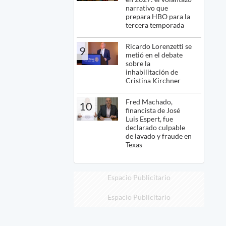
narrativo que
prepara HBO para la
tercera temporada
Ricardo Lorenzetti se
9
metió en el debate
sobre la
inhabilitación de
Cristina Kirchner
Fred Machado,
10
financista de José
Luis Espert, fue
declarado culpable
de lavado y fraude en
Texas
Espacio Publicitario
Espacio Publicitario