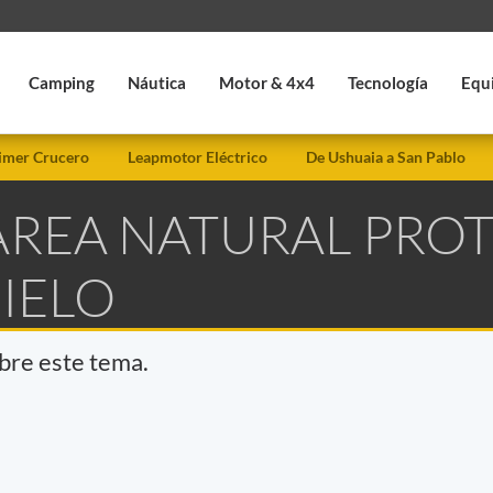
Camping
Náutica
Motor & 4x4
Tecnología
Equ
imer Crucero
Leapmotor Eléctrico
De Ushuaia a San Pablo
 AREA NATURAL PRO
IELO
obre este tema.