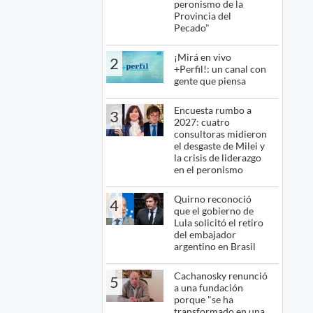
peronismo de la
Provincia del
Pecado"
¡Mirá en vivo
2
+Perfil!: un canal con
gente que piensa
Encuesta rumbo a
3
2027: cuatro
consultoras midieron
el desgaste de Milei y
la crisis de liderazgo
en el peronismo
Quirno reconoció
4
que el gobierno de
Lula solicitó el retiro
del embajador
argentino en Brasil
Cachanosky renunció
5
a una fundación
porque "se ha
transformado en una