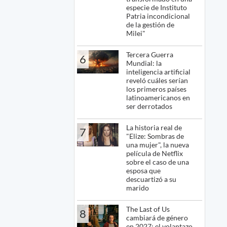
especie de Instituto
Patria incondicional
de la gestión de
Milei"
Tercera Guerra
6
Mundial: la
inteligencia artificial
reveló cuáles serían
los primeros países
latinoamericanos en
ser derrotados
La historia real de
7
"Elize: Sombras de
una mujer", la nueva
película de Netflix
sobre el caso de una
esposa que
descuartizó a su
marido
The Last of Us
8
cambiará de género
en 2027: el volantazo