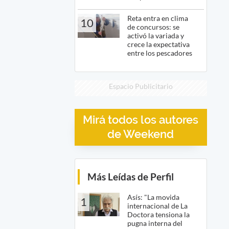
Reta entra en clima
10
de concursos: se
activó la variada y
crece la expectativa
entre los pescadores
Espacio Publicitario
Mirá todos los autores
de Weekend
Más Leídas de Perfil
Asís: "La movida
1
internacional de La
Doctora tensiona la
pugna interna del