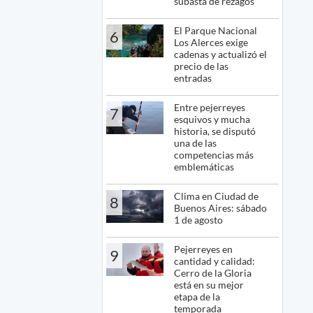
subasta de rezagos
El Parque Nacional
6
Los Alerces exige
cadenas y actualizó el
precio de las
entradas
Entre pejerreyes
7
esquivos y mucha
historia, se disputó
una de las
competencias más
emblemáticas
Clima en Ciudad de
8
Buenos Aires: sábado
1 de agosto
Pejerreyes en
9
cantidad y calidad:
Cerro de la Gloria
está en su mejor
etapa de la
temporada