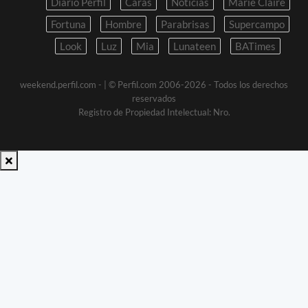
Diario Perfil
Caras
Noticias
Marie Claire
Fortuna
Hombre
Parabrisas
Supercampo
Look
Luz
Mia
Lunateen
BATimes
weekend.perfil.com -
| © Perfil.com 2006-2026 - Todos los derechos
reservados
Registro de Propiedad Intelectual: Nro.