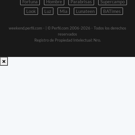
Fortuna
Hombre
Parabrisas
Supercampo
Look
Luz
Mia
Lunateen
BATimes
weekend.perfil.com -
| © Perfil.com 2006-2026 - Todos los derechos
reservados
Registro de Propiedad Intelectual: Nro.