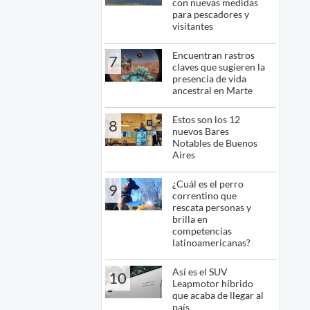
con nuevas medidas
para pescadores y
visitantes
Encuentran rastros
7
claves que sugieren la
presencia de vida
ancestral en Marte
Estos son los 12
8
nuevos Bares
Notables de Buenos
Aires
¿Cuál es el perro
9
correntino que
rescata personas y
brilla en
competencias
latinoamericanas?
Así es el SUV
10
Leapmotor híbrido
que acaba de llegar al
país