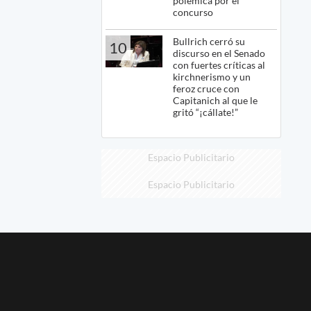
polémica por el
concurso
Bullrich cerró su
10
discurso en el Senado
con fuertes críticas al
kirchnerismo y un
feroz cruce con
Capitanich al que le
gritó “¡cállate!”
Espacio Publicitario
Espacio Publicitario