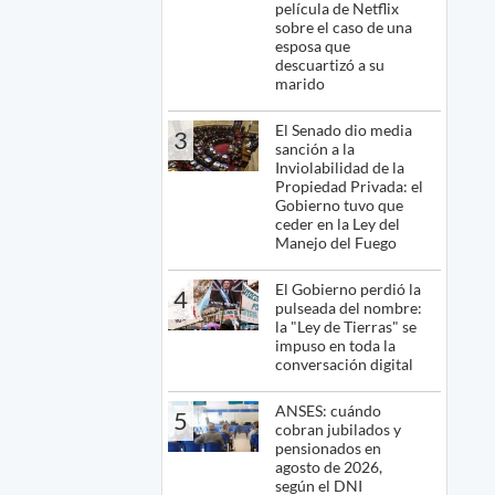
película de Netflix
sobre el caso de una
esposa que
descuartizó a su
marido
El Senado dio media
3
sanción a la
Inviolabilidad de la
Propiedad Privada: el
Gobierno tuvo que
ceder en la Ley del
Manejo del Fuego
El Gobierno perdió la
4
pulseada del nombre:
la "Ley de Tierras" se
impuso en toda la
conversación digital
ANSES: cuándo
5
cobran jubilados y
pensionados en
agosto de 2026,
según el DNI