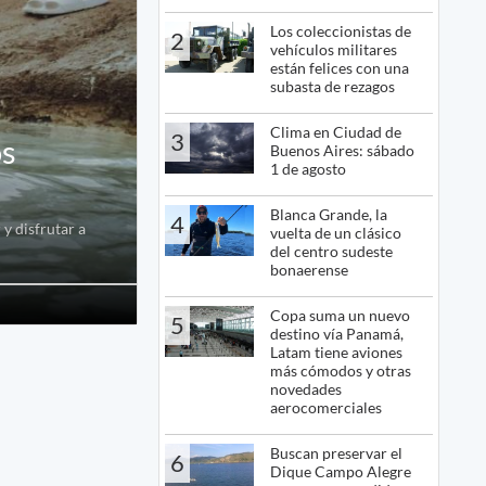
Los coleccionistas de
2
vehículos militares
están felices con una
subasta de rezagos
Clima en Ciudad de
3
os
Buenos Aires: sábado
1 de agosto
Blanca Grande, la
4
y disfrutar a
vuelta de un clásico
del centro sudeste
bonaerense
Copa suma un nuevo
5
destino vía Panamá,
Latam tiene aviones
más cómodos y otras
novedades
aerocomerciales
Buscan preservar el
6
Dique Campo Alegre