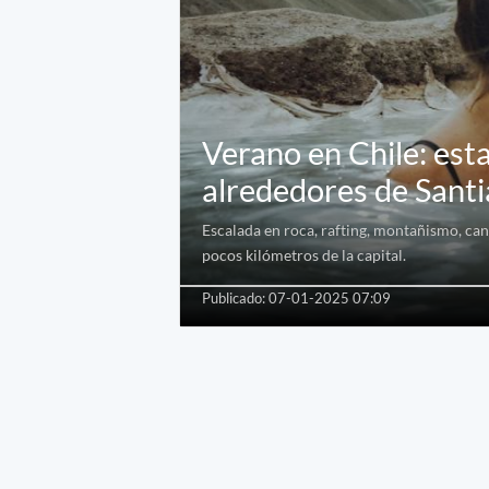
Verano en Chile: esta
alrededores de Sant
Escalada en roca, rafting, montañismo, can
pocos kilómetros de la capital.
Publicado: 07-01-2025 07:09