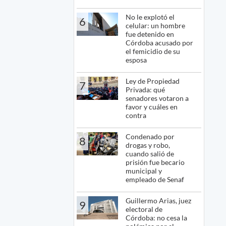
No le explotó el
6
celular: un hombre
fue detenido en
Córdoba acusado por
el femicidio de su
esposa
Ley de Propiedad
7
Privada: qué
senadores votaron a
favor y cuáles en
contra
Condenado por
8
drogas y robo,
cuando salió de
prisión fue becario
municipal y
empleado de Senaf
Guillermo Arias, juez
9
electoral de
Córdoba: no cesa la