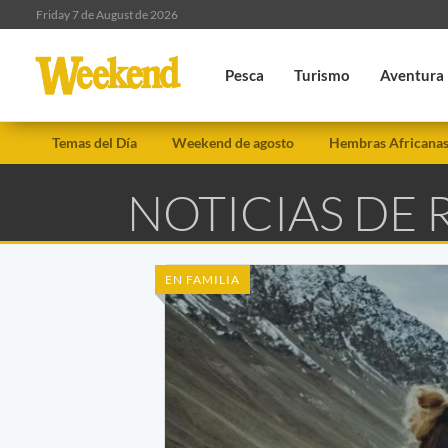
Friday 7 de August de 2026
Pesca
Turismo
Aventura
Temas del Día
Weekend de agosto
Hembras Africana
NOTICIAS DE
EN FAMILIA