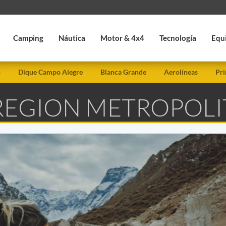
Camping
Náutica
Motor & 4x4
Tecnología
Equ
s
Dique Campo Alegre
Blanca Grande
Aerolíneas
Pri
 REGION METROPOL