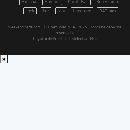
Fortuna
Hombre
Parabrisas
Supercampo
Look
Luz
Mia
Lunateen
BATimes
weekend.perfil.com -
| © Perfil.com 2006-2026 - Todos los derechos
reservados
Registro de Propiedad Intelectual: Nro.