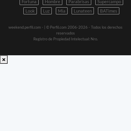
Fortuna
Hombre
Parabrisas
Supercampo
Look
Luz
Mia
Lunateen
BATimes
weekend.perfil.com -
| © Perfil.com 2006-2026 - Todos los derechos
reservados
Registro de Propiedad Intelectual: Nro.