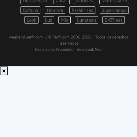
Diario Perfil
Caras
Noticias
Marie Claire
Fortuna
Hombre
Parabrisas
Supercampo
Look
Luz
Mia
Lunateen
BATimes
weekend.perfil.com -
| © Perfil.com 2006-2026 - Todos los derechos
reservados
Registro de Propiedad Intelectual: Nro.