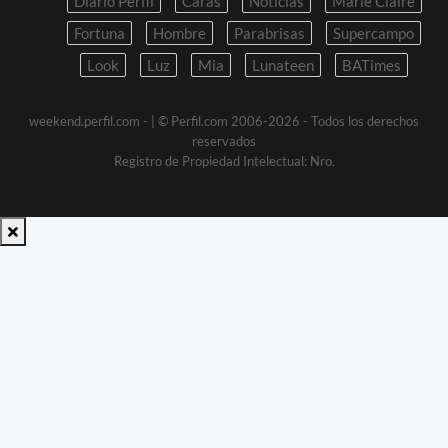
Diario Perfil
Caras
Noticias
Marie Claire
Fortuna
Hombre
Parabrisas
Supercampo
Look
Luz
Mia
Lunateen
BATimes
weekend.perfil.com -
| © Perfil.com 2006-2026 - Todos los derechos
reservados
Registro de Propiedad Intelectual: Nro.