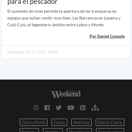
para el pescador
El aumento de nivel permite la apertura de las tranqueras en
espejos que solían rendir muy bien: Las Barrancas en Lezama y
Culú Culú, el legendario ámbito entre Lobos y Monte.
Por Daniel Console
Publicado: 30-05-2025 10:00
Diario Perfil
Caras
Noticias
Marie Claire
Fortuna
Hombre
Parabrisas
Supercampo