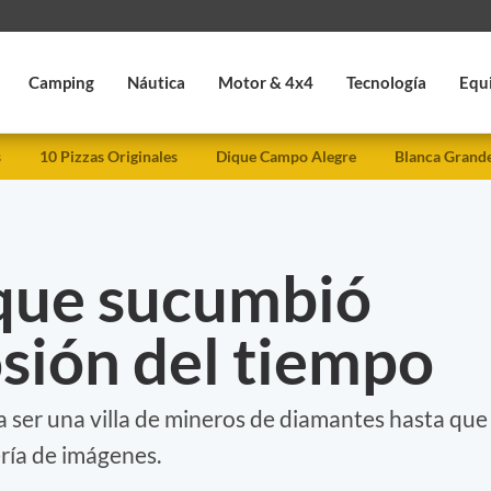
Camping
Náutica
Motor & 4x4
Tecnología
Equ
s
10 Pizzas Originales
Dique Campo Alegre
Blanca Grand
 que sucumbió
osión del tiempo
 ser una villa de mineros de diamantes hasta que
ría de imágenes.