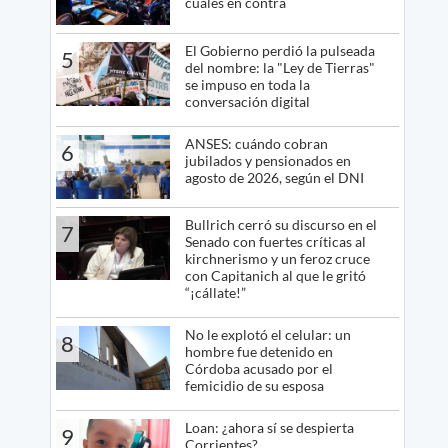
cuáles en contra
El Gobierno perdió la pulseada
5
del nombre: la "Ley de Tierras"
se impuso en toda la
conversación digital
ANSES: cuándo cobran
6
jubilados y pensionados en
agosto de 2026, según el DNI
Bullrich cerró su discurso en el
7
Senado con fuertes críticas al
kirchnerismo y un feroz cruce
con Capitanich al que le gritó
“¡cállate!”
No le explotó el celular: un
8
hombre fue detenido en
Córdoba acusado por el
femicidio de su esposa
Loan: ¿ahora sí se despierta
9
Corrientes?