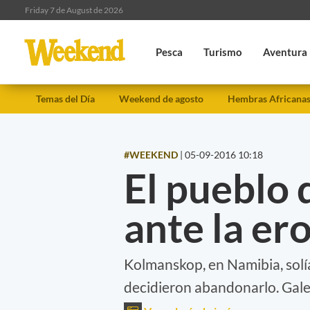
Friday 7 de August de 2026
Pesca
Turismo
Aventura
Temas del Día
Weekend de agosto
Hembras Africana
#WEEKEND
|
05-09-2016 10:18
El pueblo
ante la er
Kolmanskop, en Namibia, solía
decidieron abandonarlo. Gale