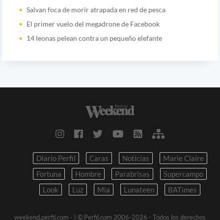
Salvan foca de morir atrapada en red de pesca
El primer vuelo del megadrone de Facebook
14 leonas pelean contra un pequeño elefante
Diario Perfil
Caras
Noticias
Marie Claire
Fortuna
Hombre
Parabrisas
Supercampo
Look
Luz
Mia
Lunateen
BATimes
weekend.perfil.com -
| © Perfil.com 2006-2026 - Todos los derechos