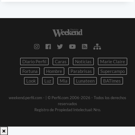
Diario Perfil
Caras
Noticias
Marie Claire
Fortuna
Hombre
Parabrisas
Supercampo
Look
Luz
Mia
Lunateen
BATimes
weekend.perfil.com -
| © Perfil.com 2006-2026 - Todos los derechos
reservados
Registro de Propiedad Intelectual: Nro.