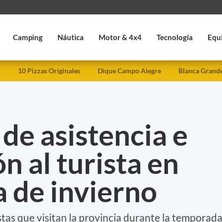
Camping
Náutica
Motor & 4x4
Tecnología
Equ
s
10 Pizzas Originales
Dique Campo Alegre
Blanca Grand
de asistencia e
n al turista en
 de invierno
istas que visitan la provincia durante la temporad