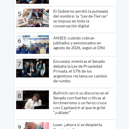
El Gobierno perdió la pulseada
5
del nombre: la "Ley de Tierras"
se impuso en toda la
conversación digital
ANSES: cuándo cobran
6
jubilados y pensionados en
agosto de 2026, según el DNI
Encuesta: mientras el Senado
7
debatía la Ley de Propiedad
Privada, el 57% de los
argentinos reclama un cambio
de rumbo
Bullrich cerró su discurso en el
8
Senado con fuertes críticas al
kirchnerismo y un feroz cruce
con Capitanich al que le gritó
“¡cállate!”
Loan: ¿ahora sí se despierta
9