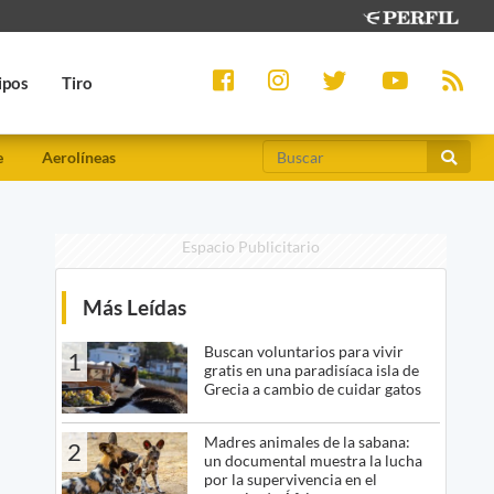
ipos
Tiro
e
Aerolíneas
Espacio Publicitario
Más Leídas
Buscan voluntarios para vivir
1
gratis en una paradisíaca isla de
Grecia a cambio de cuidar gatos
Madres animales de la sabana:
2
un documental muestra la lucha
por la supervivencia en el
a