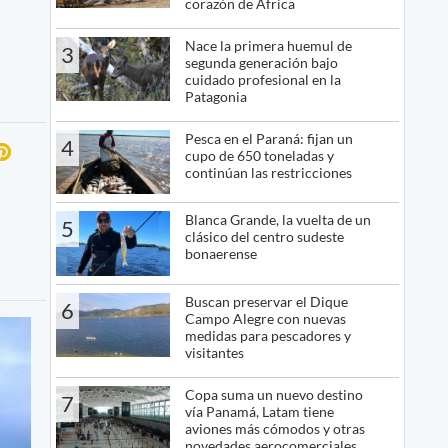
corazón de África
Nace la primera huemul de
3
segunda generación bajo
cuidado profesional en la
Patagonia
Pesca en el Paraná: fijan un
4
cupo de 650 toneladas y
continúan las restricciones
Blanca Grande, la vuelta de un
5
clásico del centro sudeste
bonaerense
Buscan preservar el Dique
6
Campo Alegre con nuevas
medidas para pescadores y
visitantes
Copa suma un nuevo destino
7
vía Panamá, Latam tiene
aviones más cómodos y otras
novedades aerocomerciales