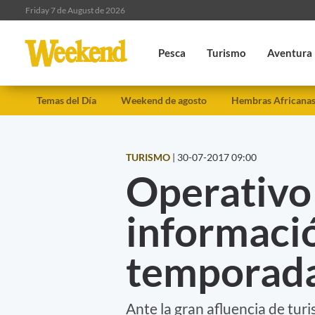
Friday 7 de August de 2026
Pesca
Turismo
Aventura
Temas del Día
Weekend de agosto
Hembras Africana
TURISMO
|
30-07-2017 09:00
Operativo 
informació
temporada
Ante la gran afluencia de tur