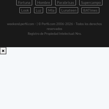
Fortuna
Hombre
Parabrisas
Supercampo
Look
Luz
Mia
Lunateen
BATimes
weekend.perfil.com -
| © Perfil.com 2006-2026 - Todos los derechos
reservados
Registro de Propiedad Intelectual: Nro.