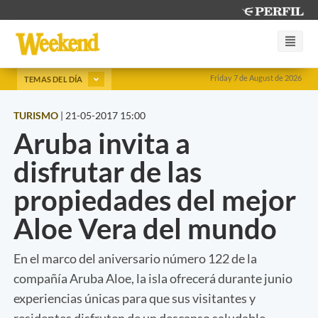
Friday 7 de August de 2026
TEMAS DEL DÍA
TURISMO
|
21-05-2017 15:00
Aruba invita a
disfrutar de las
propiedades del mejor
Aloe Vera del mundo
En el marco del aniversario número 122 de la
compañía Aruba Aloe, la isla ofrecerá durante junio
experiencias únicas para que sus visitantes y
residentes disfruten de un descanso saludable.