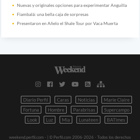
Nuevas y originales opciones para experimentar Anguilla
Fiambalá: una bella caja de sorpresas
Presentaron en Añelo el Shale Tour por Vaca Muerta
Diario Perfil
Caras
Noticias
Marie Claire
Fortuna
Hombre
Parabrisas
Supercampo
Look
Luz
Mia
Lunateen
BATimes
weekend.perfil.com -
| © Perfil.com 2006-2026 - Todos los derechos