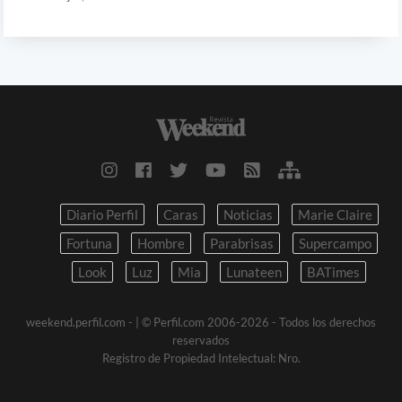
Diario Perfil
Caras
Noticias
Marie Claire
Fortuna
Hombre
Parabrisas
Supercampo
Look
Luz
Mia
Lunateen
BATimes
weekend.perfil.com -
| © Perfil.com 2006-2026 - Todos los derechos
reservados
Registro de Propiedad Intelectual: Nro.