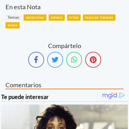
En esta Nota
Temas:
ARGENTINA
ESPAÑA
FITUR
FERIA DE TURISMO
IFEMA
Compártelo
Comentarios