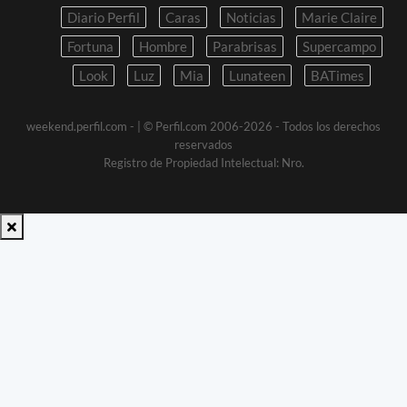
Diario Perfil
Caras
Noticias
Marie Claire
Fortuna
Hombre
Parabrisas
Supercampo
Look
Luz
Mia
Lunateen
BATimes
weekend.perfil.com -
| © Perfil.com 2006-2026 - Todos los derechos
reservados
Registro de Propiedad Intelectual: Nro.