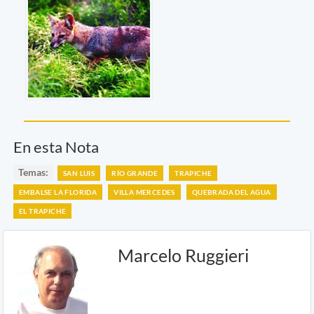
En esta Nota
Temas:
SAN LUIS
RÍO GRANDE
TRAPICHE
EMBALSE LA FLORIDA
VILLA MERCEDES
QUEBRADA DEL AGUA
EL TRAPICHE
Marcelo Ruggieri