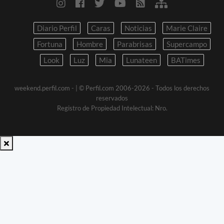
Diario Perfil
Caras
Noticias
Marie Claire
Fortuna
Hombre
Parabrisas
Supercampo
Look
Luz
Mia
Lunateen
BATimes
weekend.perfil.com -
| © Perfil.com 2006-2026 - Todos los derechos
reservados
Registro de Propiedad Intelectual: Nro.