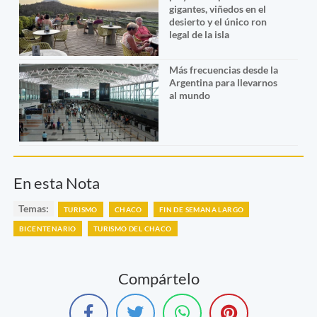
gigantes, viñedos en el
desierto y el único ron
legal de la isla
Más frecuencias desde la
Argentina para llevarnos
al mundo
En esta Nota
Temas:
TURISMO
CHACO
FIN DE SEMANA LARGO
BICENTENARIO
TURISMO DEL CHACO
Compártelo