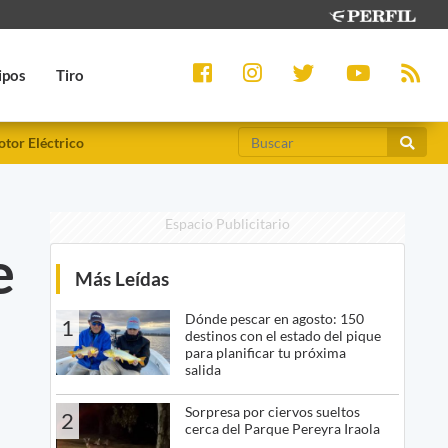
ipos
Tiro
tor Eléctrico
Espacio Publicitario
e
Más Leídas
Dónde pescar en agosto: 150
1
destinos con el estado del pique
para planificar tu próxima
salida
Sorpresa por ciervos sueltos
2
cerca del Parque Pereyra Iraola