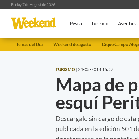
Friday 7 de August de 2026
Pesca
Turismo
Aventura
Temas del Día
Weekend de agosto
Dique Campo Aleg
TURISMO
|
21-05-2014 16:27
Mapa de pi
esquí Per
Descargalo sin cargo de esta 
publicada en la edición 501 d
directamente en la pantalla d