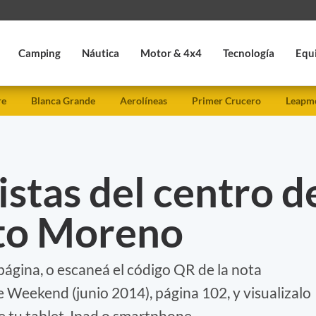
Camping
Náutica
Motor & 4x4
Tecnología
Equ
re
Blanca Grande
Aerolíneas
Primer Crucero
Leapmo
stas del centro d
ito Moreno
página, o escaneá el código QR de la nota
e Weekend (junio 2014), página 102, y visualizalo
e tu tablet, Ipad o smartphone.