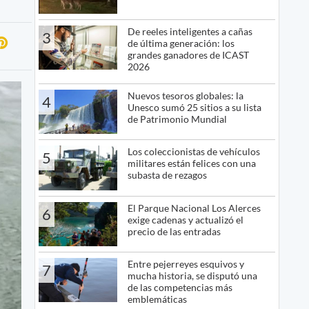
De reeles inteligentes a cañas
3
de última generación: los
grandes ganadores de ICAST
2026
Nuevos tesoros globales: la
4
Unesco sumó 25 sitios a su lista
de Patrimonio Mundial
Los coleccionistas de vehículos
5
militares están felices con una
subasta de rezagos
El Parque Nacional Los Alerces
6
exige cadenas y actualizó el
precio de las entradas
Entre pejerreyes esquivos y
7
mucha historia, se disputó una
de las competencias más
emblemáticas