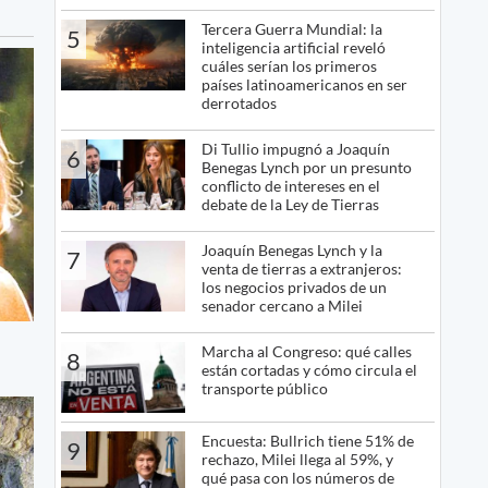
Tercera Guerra Mundial: la
5
inteligencia artificial reveló
cuáles serían los primeros
países latinoamericanos en ser
derrotados
Di Tullio impugnó a Joaquín
6
Benegas Lynch por un presunto
conflicto de intereses en el
debate de la Ley de Tierras
Joaquín Benegas Lynch y la
7
venta de tierras a extranjeros:
los negocios privados de un
senador cercano a Milei
Marcha al Congreso: qué calles
8
están cortadas y cómo circula el
transporte público
Encuesta: Bullrich tiene 51% de
9
rechazo, Milei llega al 59%, y
qué pasa con los números de