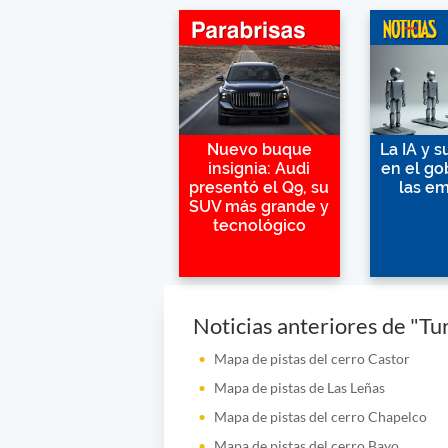
Nuevo buque
La IA y 
insignia: Audi
en el go
presentó el Q9, su
las e
SUV más grande y
tecnológico
Noticias anteriores de "Tu
Mapa de pistas del cerro Castor
Mapa de pistas de Las Leñas
Mapa de pistas del cerro Chapelco
Mapa de pistas del cerro Bayo