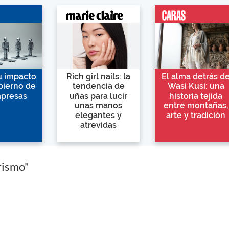
su impacto
Rich girl nails: la
El alma detrás d
bierno de
tendencia de
Wasi Kusi: una
mpresas
uñas para lucir
historia tejida
unas manos
entre montañas,
elegantes y
arte y tradición
atrevidas
rismo"