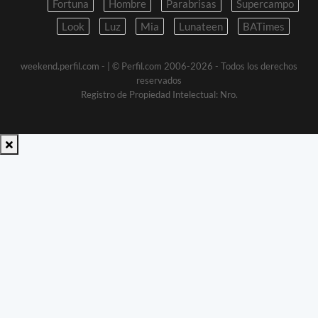
Fortuna
Hombre
Parabrisas
Supercampo
Look
Luz
Mia
Lunateen
BATimes
weekend.perfil.com -
| © Perfil.com 2006-2026 - Todos los derechos
reservados
Registro de Propiedad Intelectual: Nro.