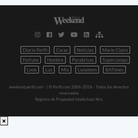
Diario Perfil
Caras
Noticias
Marie Claire
Fortuna
Hombre
Parabrisas
Supercampo
Look
Luz
Mia
Lunateen
BATimes
weekend.perfil.com -
| © Perfil.com 2006-2026 - Todos los derechos
reservados
Registro de Propiedad Intelectual: Nro.