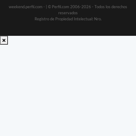
weekend.perfil.com -
| © Perfil.com 2006-2026 - Todos los derechos
reservados
Registro de Propiedad Intelectual: Nro.