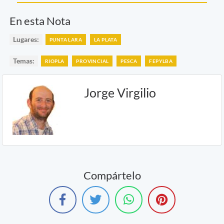
En esta Nota
Lugares:
PUNTA LARA
LA PLATA
Temas:
RIOPLA
PROVINCIAL
PESCA
FEPYLBA
Jorge Virgilio
Compártelo