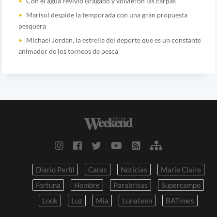
Con el agua revivió Bragado y volvieron las carpas
Marisol despide la temporada con una gran propuesta
pesquera
Michael Jordan, la estrella del deporte que es un constante
animador de los torneos de pesca
Diario Perfil
Caras
Noticias
Marie Claire
Fortuna
Hombre
Parabrisas
Supercampo
Look
Luz
Mia
Lunateen
BATimes