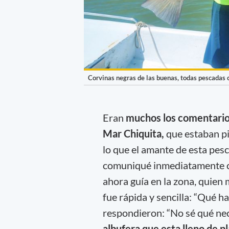
Corvinas negras de las buenas, todas pescadas c
Eran
muchos los comentari
Mar Chiquita,
que estaban p
lo que el amante de esta pes
comuniqué inmediatamente c
ahora guía en la zona, quien 
fue rápida y sencilla: “Qué ha
respondieron: “No sé qué ne
albufera que esta lleno de p