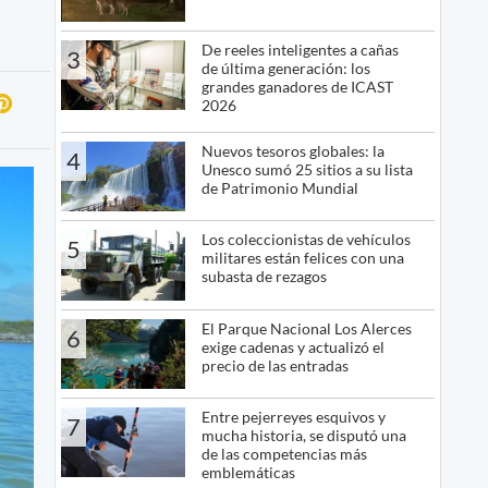
De reeles inteligentes a cañas
3
de última generación: los
grandes ganadores de ICAST
2026
Nuevos tesoros globales: la
4
Unesco sumó 25 sitios a su lista
de Patrimonio Mundial
Los coleccionistas de vehículos
5
militares están felices con una
subasta de rezagos
El Parque Nacional Los Alerces
6
exige cadenas y actualizó el
precio de las entradas
Entre pejerreyes esquivos y
7
mucha historia, se disputó una
de las competencias más
emblemáticas