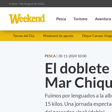
Friday 7 de August de 2026
Pesca
Turismo
Aventura
Temas del Día
Weekend de agosto
Dique Campo Aleg
PESCA
|
30-11-2024 10:00
El doblet
Mar Chiqu
Fuimos por lenguados a la alb
15 kilos. Una jornada espect
del pescador. ¡Inolvidable!