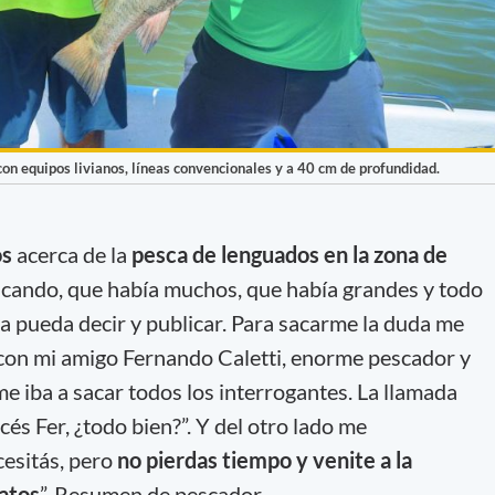
on equipos livianos, líneas convencionales y a 40 cm de profundidad.
os
acerca de la
pesca de lenguados en la zona de
icando, que había muchos, que había grandes y todo
ca pueda decir y publicar. Para sacarme la duda me
on mi amigo Fernando Caletti, enorme pescador y
me iba a sacar todos los interrogantes. La llamada
cés Fer, ¿todo bien?”. Y del otro lado me
cesitás, pero
no pierdas tiempo y venite a la
latos
”. Resumen de pescador.