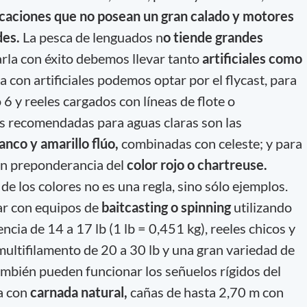
caciones que no posean un gran calado y motores
des.
La pesca de lenguados n
o tiende grandes
arla con éxito debemos llevar tanto
artificiales como
a con artificiales podemos optar por el flycast, para
 6 y reeles cargados con líneas de flote o
s recomendadas para aguas claras son las
anco y amarillo flúo,
combinadas con celeste; y para
on preponderancia del
color rojo o chartreuse.
e los colores no es una regla, sino sólo ejemplos.
ar con equipos de
baitcasting o spinning
utilizando
cia de 14 a 17 lb (1 lb = 0,451 kg), reeles chicos y
ultifilamento de 20 a 30 lb y una gran variedad de
mbién pueden funcionar los señuelos rígidos del
a con
carnada natural,
cañas de hasta 2,70 m con