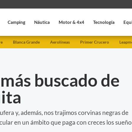
Camping
Náutica
Motor & 4x4
Tecnología
Equ
re
Blanca Grande
Aerolíneas
Primer Crucero
Leapmo
e más buscado de
ita
ufera y, además, nos trajimos corvinas negras de
acular en un ámbito que paga con creces los sueño