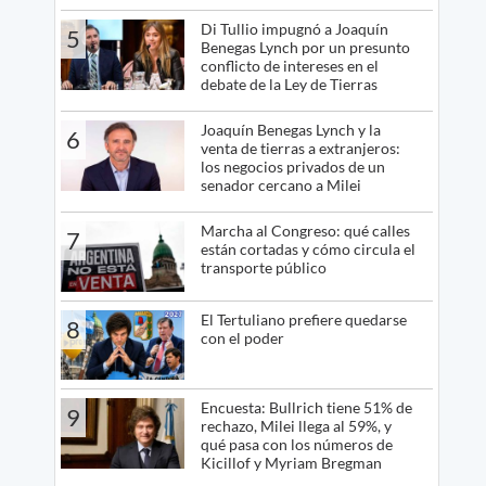
Di Tullio impugnó a Joaquín
5
Benegas Lynch por un presunto
conflicto de intereses en el
debate de la Ley de Tierras
Joaquín Benegas Lynch y la
6
venta de tierras a extranjeros:
los negocios privados de un
senador cercano a Milei
Marcha al Congreso: qué calles
7
están cortadas y cómo circula el
transporte público
El Tertuliano prefiere quedarse
8
con el poder
Encuesta: Bullrich tiene 51% de
9
rechazo, Milei llega al 59%, y
qué pasa con los números de
Kicillof y Myriam Bregman