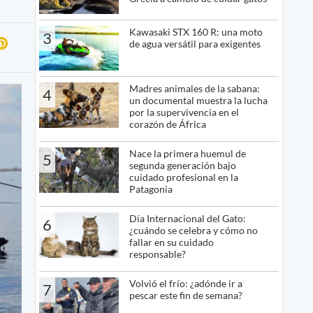
Kawasaki STX 160 R: una moto
3
de agua versátil para exigentes
Madres animales de la sabana:
4
un documental muestra la lucha
por la supervivencia en el
corazón de África
Nace la primera huemul de
5
segunda generación bajo
cuidado profesional en la
Patagonia
Día Internacional del Gato:
6
¿cuándo se celebra y cómo no
fallar en su cuidado
responsable?
Volvió el frío: ¿adónde ir a
7
pescar este fin de semana?