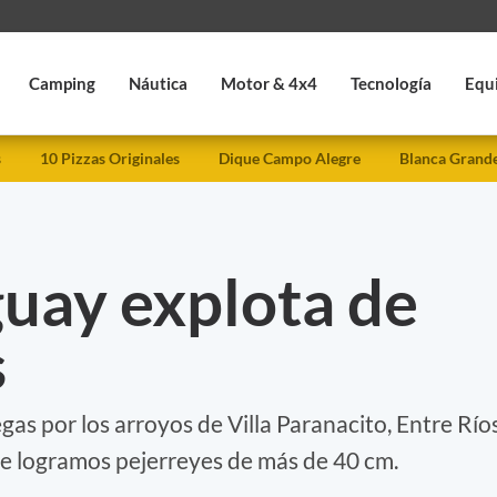
Camping
Náutica
Motor & 4x4
Tecnología
Equ
s
10 Pizzas Originales
Dique Campo Alegre
Blanca Grand
guay explota de
s
gas por los arroyos de Villa Paranacito, Entre Ríos
de logramos pejerreyes de más de 40 cm.