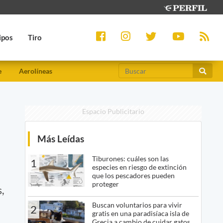
ipos
Tiro
e
Aerolíneas
Espacio Publicitario
Más Leídas
Tiburones: cuáles son las
1
especies en riesgo de extinción
que los pescadores pueden
proteger
,
Buscan voluntarios para vivir
2
gratis en una paradisíaca isla de
Grecia a cambio de cuidar gatos