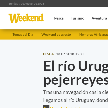
Sunday 9 de August de 2026
Pesca
Turismo
Aventura
Temas del Día
Weekend de agosto
Hembras Africana
PESCA
|
13-07-2018 08:30
El río Uru
pejerreye
Tras una navegación casi a cie
llegamos al río Uruguay, don