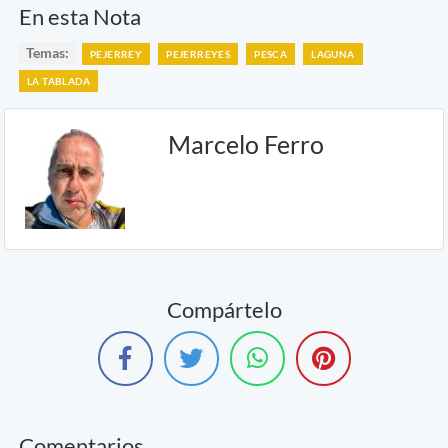
En esta Nota
Temas:
PEJERREY
PEJERREYES
PESCA
LAGUNA
LA TABLADA
Marcelo Ferro
Compártelo
Comentarios